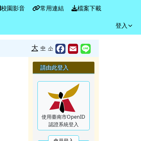
校園影音
常用連結
檔案下載
登入
大
中
小
右邊區域內容
請由此登入
使用臺南市OpenID
認證系統登入
會員登入