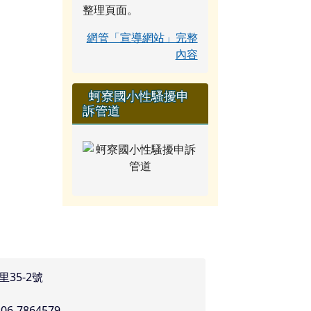
整理頁面。
網管「宣導網站」完整
內容
蚵寮國小性騷擾申
訴管道
里35-2號
:06-7864579