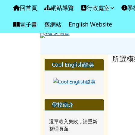
臺南市北門區蚵寮國民小
導覽列
跳至主內容區
回首頁
網站導覽
行政處室
學
電子書
舊網站
English Website
工具列
頁尾區域
主內
所選模
左邊區域內容
Cool English酷英
學校簡介
選單載入失敗，請重新
整理頁面。