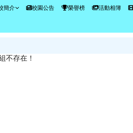
學網站
校簡介
校園公告
榮譽榜
活動相簿
容區域
組不存在！