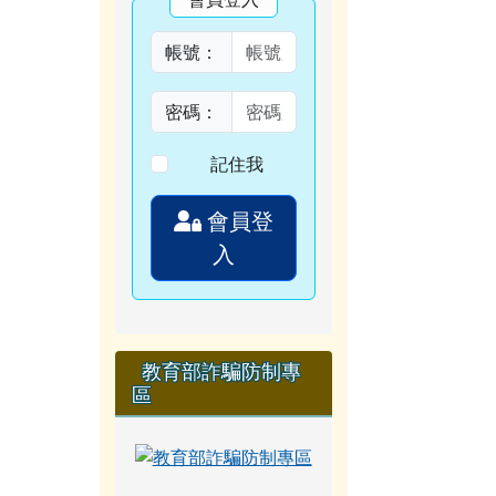
帳號：
密碼：
記住我
會員登
入
教育部詐騙防制專
區