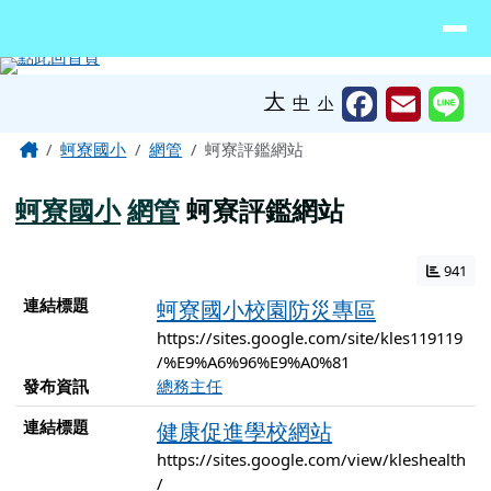
臺南市北門區蚵寮國民小學網站
導覽列
跳至主內容區
工具列
大
中
小
頁尾區域
主內容區域
Home
蚵寮國小
網管
蚵寮評鑑網站
蚵寮國小
網管
蚵寮評鑑網站
941
連結列表
連結標題
蚵寮國小校園防災專區
https://sites.google.com/site/kles119119
/%E9%A6%96%E9%A0%81
發布資訊
總務主任
連結標題
健康促進學校網站
https://sites.google.com/view/kleshealth
/