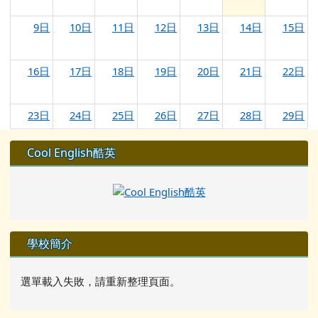
9日
10日
11日
12日
13日
14日
15日
16日
17日
18日
19日
20日
21日
22日
23日
24日
25日
26日
27日
28日
29日
左邊區域內容
Cool English酷英
30日
31日
1日
2日
3日
4日
5日
學校簡介
選單載入失敗，請重新整理頁面。