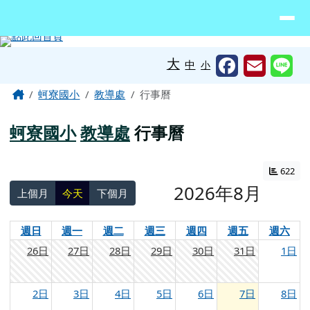
臺南市北門區蚵寮國民小學網站
導覽列
跳至主內容區
工具列
大
中
小
頁尾區域
主內容區域
Home
蚵寮國小
教導處
行事曆
蚵寮國小
教導處
行事曆
622
2026年8月
上個月
今天
下個月
週日
週一
週二
週三
週四
週五
週六
26日
27日
28日
29日
30日
31日
1日
2日
3日
4日
5日
6日
7日
8日