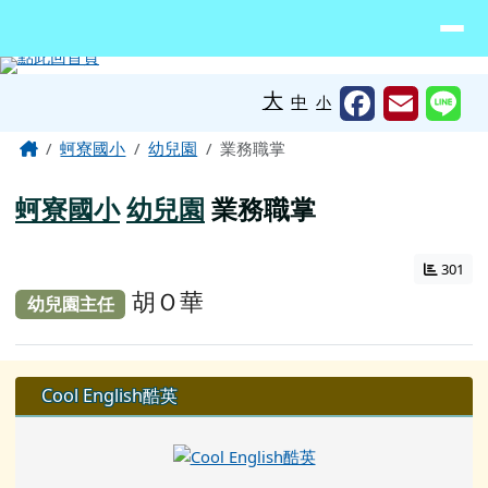
臺南市北門區蚵寮國民小學網站
導覽列
跳至主內容區
工具列
大
中
小
頁尾區域
主內容區域
Home
蚵寮國小
幼兒園
業務職掌
蚵寮國小
幼兒園
業務職掌
301
胡Ｏ華
幼兒園主任
左邊區域內容
Cool English酷英