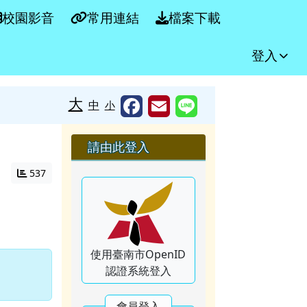
校園影音
常用連結
檔案下載
登入
大
中
小
右邊區域內容
請由此登入
537
使用臺南市OpenID
認證系統登入
會員登入