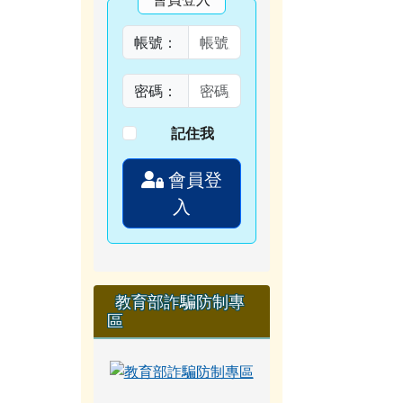
帳號：
密碼：
記住我
會員登
入
教育部詐騙防制專
區