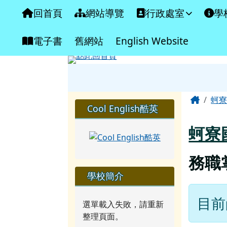
臺南市北門區蚵寮國民小
導覽列
跳至主內容區
回首頁
網站導覽
行政處室
學
電子書
舊網站
English Website
工具列
頁尾區域
主內
Home
蚵
左邊區域內容
Cool English酷英
蚵寮
務職
學校簡介
目前
選單載入失敗，請重新
整理頁面。