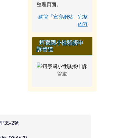
整理頁面。
網管「宣導網站」完整
內容
蚵寮國小性騷擾申
訴管道
里35-2號
:06-7864579