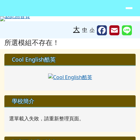
臺南市北門區蚵寮國民小學網站
導覽列
跳至主內容區
工具列
大
中
小
頁尾區域
主內容區域
所選模組不存在！
左邊區域內容
Cool English酷英
學校簡介
選單載入失敗，請重新整理頁面。