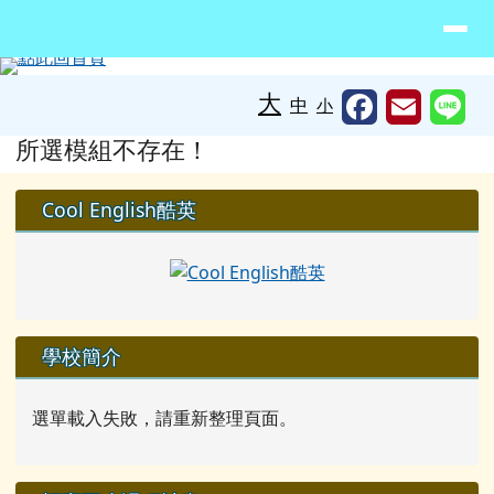
臺南市北門區蚵寮國民小學網站
導覽列
跳至主內容區
工具列
大
中
小
頁尾區域
主內容區域
所選模組不存在！
左邊區域內容
Cool English酷英
學校簡介
選單載入失敗，請重新整理頁面。