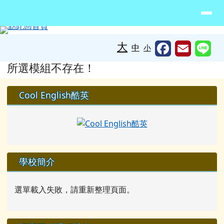
臺南市北門區蚵寮國民小學網站
導覽列
跳至主內容區
工具列
大
中
小
頁尾區域
主內容區域
所選模組不存在！
左邊區域內容
Cool English酷英
學校簡介
選單載入失敗，請重新整理頁面。