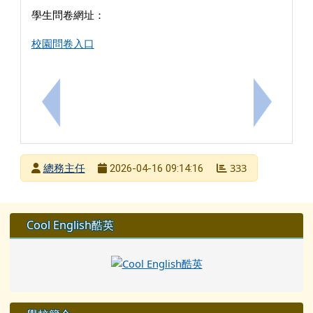
學生問卷網址：
校園問卷入口
上一筆：轉知115 年縣市學生學習能力檢測問卷網站
下一筆：轉
發布者
總務主任
333
2026-04-16 09:14:16
發布日期
瀏覽次數
左邊區域內容
Cool English酷英