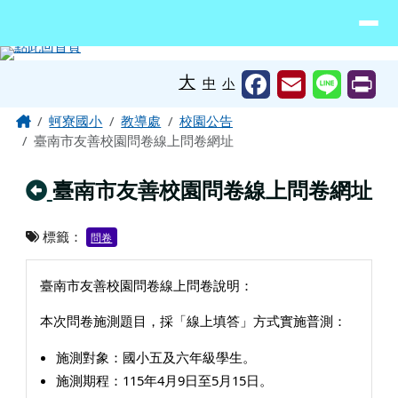
臺南市北門區蚵寮國民小學網站
導覽列
跳至主內容區
工具列
大
中
小
頁尾區域
主內容區域
Home
蚵寮國小
教導處
校園公告
臺南市友善校園問卷線上問卷網址
回上頁
臺南市友善校園問卷線上問卷網址
標籤：
問卷
臺南市友善校園問卷線上問卷說明：
本次問卷施測題目，採「線上填答」方式實施普測：
施測對象：國小五及六年級學生。
施測期程：115年4月9日至5月15日。