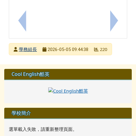
上一筆：臺南市北門區蚵寮國小畢業生市長獎給獎實施要
下一筆：性
發布者
學務組長
220
2026-05-05 09:44:38
發布日期
瀏覽次數
左邊區域內容
Cool English酷英
學校簡介
選單載入失敗，請重新整理頁面。