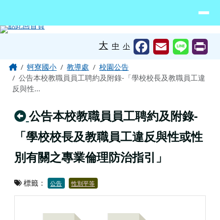
臺南市北門區蚵寮國民小學網站
導覽列
跳至主內容區
工具列
大
中
小
頁尾區域
主內容區域
Home
蚵寮國小
教導處
校園公告
公告本校教職員員工聘約及附錄-「學校校長及教職員工違
反與性...
回上頁
公告本校教職員員工聘約及附錄-
「學校校長及教職員工違反與性或性
別有關之專業倫理防治指引」
標籤：
公告
性別平等