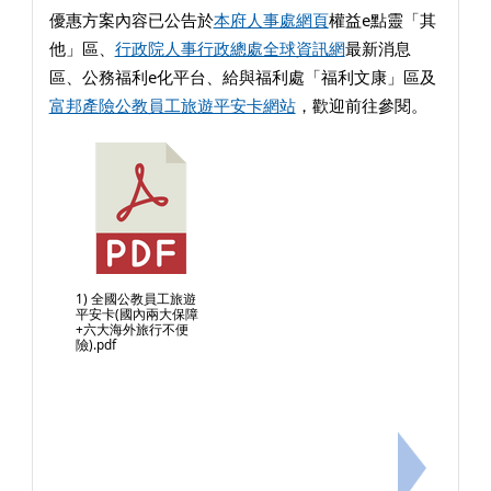
優惠方案內容已公告於
本府人事處網頁
權益e點靈「其
他」區、
行政院人事行政總處全球資訊網
最新消息
區、公務福利e化平台、給與福利處「福利文康」區及
富邦產險公教員工旅遊平安卡網站
，歡迎前往參閱。
1) 全國公教員工旅遊
平安卡(國內兩大保障
+六大海外旅行不便
險).pdf
下一筆：重