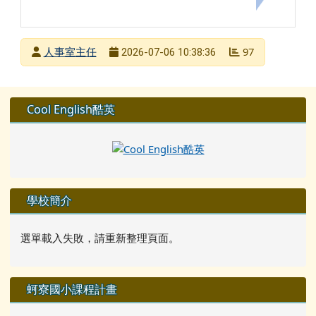
發布者
人事室主任
97
2026-07-06 10:38:36
發布日期
瀏覽次數
左邊區域內容
Cool English酷英
學校簡介
選單載入失敗，請重新整理頁面。
蚵寮國小課程計畫