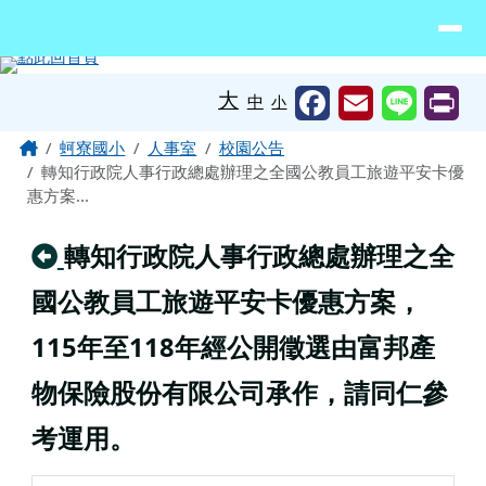
臺南市北門區蚵寮國民小學網站
導覽列
跳至主內容區
工具列
大
中
小
頁尾區域
主內容區域
Home
蚵寮國小
人事室
校園公告
轉知行政院人事行政總處辦理之全國公教員工旅遊平安卡優
惠方案...
回上頁
轉知行政院人事行政總處辦理之全
國公教員工旅遊平安卡優惠方案，
115年至118年經公開徵選由富邦產
物保險股份有限公司承作，請同仁參
考運用。