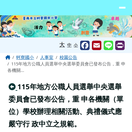
臺南市北門區蚵寮國民小學網站
導覽列
跳至主內容區
工具列
大
中
小
頁尾區域
主內容區域
Home
蚵寮國小
人事室
校園公告
115年地方公職人員選舉中央選舉委員會已發布公告，重 申
各機關...
回上頁
115年地方公職人員選舉中央選舉
委員會已發布公告，重 申各機關（單
位）學校辦理相關活動、典禮儀式應
嚴守行 政中立之規範。