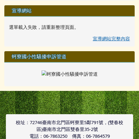
宣導網站
選單載入失敗，請重新整理頁面。
宣導網站完整內容
蚵寮國小性騷擾申訴管道
頁尾區域內容
校址：72746臺南市北門區蚵寮里5鄰791號，(雙春校
區)臺南市北門區雙春里35-2號
電話：06-7863250 傳真：06-7864579