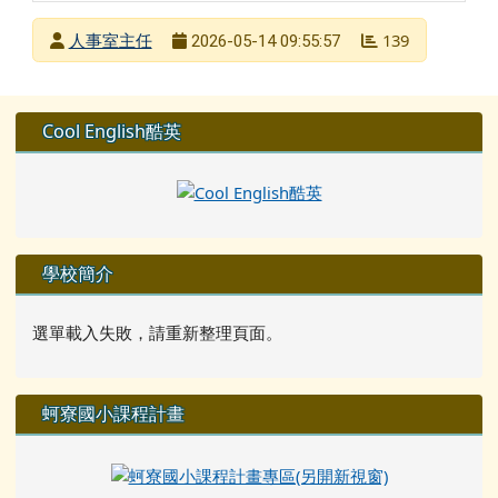
發布者
人事室主任
139
2026-05-14 09:55:57
發布日期
瀏覽次數
左邊區域內容
Cool English酷英
學校簡介
選單載入失敗，請重新整理頁面。
蚵寮國小課程計畫