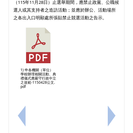
（115年11月28日）止選舉期間，應禁止政黨、公職候
選人或其支持者之造訪活動；並應於辦公、活動場所
之各出入口明顯處所張貼禁止競選活動之告示。
1) 申各機關（單位）
學校辦理相關活動、典
禮儀式應嚴守行政中立
之規範-1150428公文.
pdf
上一筆：有關「115(116)年後備軍人及補充兵緩召、逐
下一筆：