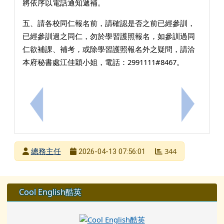
將依序以電話通知遞補。
五、請各校同仁報名前，請確認是否之前已經參訓，
已經參訓過之同仁，勿於學習護照報名，如參訓過同
仁欲補課、補考，或除學習護照報名外之疑問，請洽
本府秘書處江佳穎小姐，電話：2991111#8467。
上一筆：為因應夏季用電及水情需求，請加強落實節能節
下一筆：蚵
發布者
總務主任
344
2026-04-13 07:56:01
發布日期
瀏覽次數
左邊區域內容
Cool English酷英