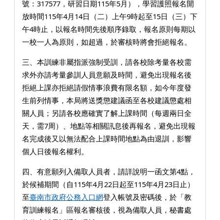
號：317577，研習日期115年5月），學習護照報名開
放時間115年4月14日（二）上午9時起至15日（三）下
午4時止，以報名時間先後順序錄取，報名原則每期以
一校一人為原則，如超過，於審核時將會拒絕報名。
三、本訓練非屬指派強制受訓，請各校除考量各校需
求外亦請考量參訓人員意願及時間，避免出現報名後
拒絕上課亦拒絕請假情事浪費有限名額，如今年度發
生前列情事，本局將送獎懲建議函至各校建議懲處相
關人員；另請各校應確實了解上課時間（每週兩日全
天，需7周）、地點等相關訊息後再報名，避免出現報
名完成後又以無法配合上課時間地點為由退訓，影響
個人日後報名權利。
四、有意願列入備取人員者，請詳說明一函文第4點，
於候補期間（自115年4月22日起至115年4月23日止）
至
臺南市政府公務入口網
登入帳號及密碼後，於「教
育訓練報名」區報名審核後，視為備取人員，秘書處