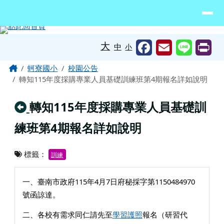
臺南市北門區蚵寮國民小學網站
導覽列
跳至主內容區
工具列
大
中
小
頁尾區域
主內容區域
Home
蚵寮國小
校園公告
轉知115年度採購專業人員基礎訓練班第4期報名詳如說明
回上頁
轉知115年度採購專業人員基礎訓
練班第4期報名詳如說明
標籤：
訓練
一、臺南市政府115年4月7日府秘採字第1150484970
號函諒達。
二、各校有需求同仁請先至
學習護照
報名（研習代