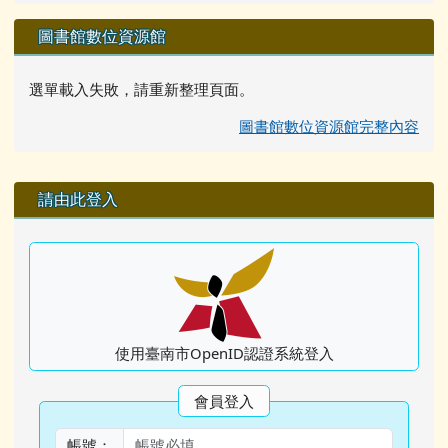
圖書館數位資源館
選單載入失敗，請重新整理頁面。
圖書館數位資源館完整內容
右邊區域內容
請由此登入
使用臺南市OpenID認證系統登入
會員登入
帳號：