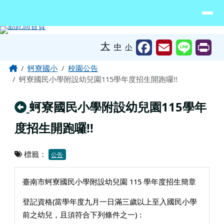
臺南市北門區蚵寮國民小學網站
導覽列
跳至主內容區
工具列
大
中
小
頁尾區域
主內容區域
Home
蚵寮國小
校園公告
蚵寮國民小學附設幼兒園115學年度招生開跑囉!!
回上頁
蚵寮國民小學附設幼兒園115學年
度招生開跑囉!!
標籤：
公告
臺南市蚵寮國民小學附設幼兒園 115 學年度招生簡章
登記資格(當學年度九月一日滿三歲以上至入國民小學
前之幼兒，且須符合下列條件之一)：