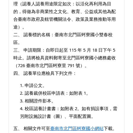
理（認養人認養用途限定如次：以活化再利用為目
的，得做為非商業性之文化、教育、公益或其他為配
合臺南市政府及轄管機關法令、政策及業務推動等用
途）。
二、 認養標的名稱：臺南市北門區蚵寮國小雙春校
區。
三、 申請期限：自即日起至 115 年 5 月 18 日下午 5
時止。請將檢具資料郵寄至北門區蚵寮國小總務處收
（726 臺南市北門區蚵寮里 791 號）。
四、 認養單位應檢具下列文件：
1. 申請公文。
2. 認養裁併校區申請表：如附表 1。
3. 相關證件影本。
4. 校區認養計畫書：如附表 2。如有捐設事項，需
另附設施設計書（圖）、平面配置圖。
五、 相關文件可至
臺南市北門區蚵寮國小網站
下載。