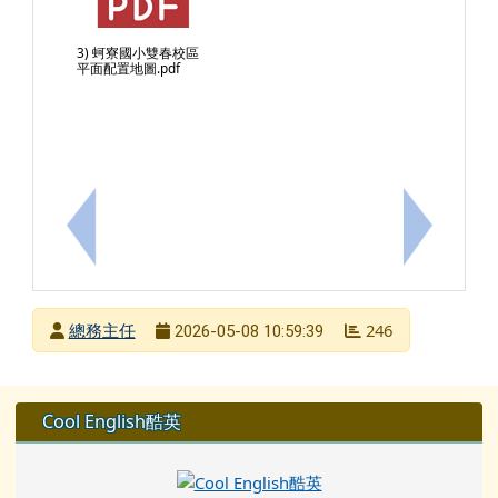
3) 蚵寮國小雙春校區
平面配置地圖.pdf
上一筆：轉知內政部「實體自然人憑證線上換發機制」與
下一筆：轉
發布者
總務主任
246
2026-05-08 10:59:39
發布日期
瀏覽次數
左邊區域內容
Cool English酷英