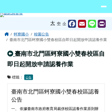
臺南市北門區蚵寮國民小學網站
導覽列
跳至主內容區
工具列
大
中
小
頁尾區域
主內容區域
Home
蚵寮國小
校園公告
臺南市北門區蚵寮國小雙春校區自即日起開放申請認養作業
回上頁
臺南市北門區蚵寮國小雙春校區自
即日起開放申請認養作業
標籤：
公告
臺南市北門區蚵寮國小雙春校區認養
公告
一、 依據臺南市政府教育局裁併校區認養作業原則辦